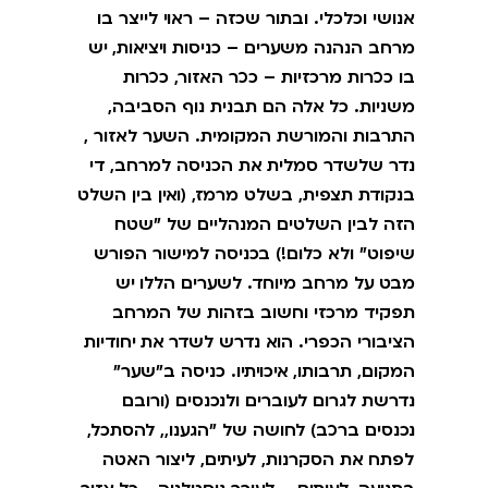
אנושי וכלכלי. ובתור שכזה – ראוי לייצר בו
מרחב הנהנה משערים – כניסות ויציאות, יש
בו ככרות מרכזיות – ככר האזור, ככרות
משניות. כל אלה הם תבנית נוף הסביבה,
התרבות והמורשת המקומית. השער לאזור ,
נדר שלשדר סמלית את הכניסה למרחב, די
בנקודת תצפית, בשלט מרמז, (ואין בין השלט
הזה לבין השלטים המנהליים של "שטח
שיפוט" ולא כלום!) בכניסה למישור הפורש
מבט על מרחב מיוחד. לשערים הללו יש
תפקיד מרכזי וחשוב בזהות של המרחב
הציבורי הכפרי. הוא נדרש לשדר את יחודיות
המקום, תרבותו, איכויתיו. כניסה ב"שער"
נדרשת לגרום לעוברים ולנכנסים (ורובם
נכנסים ברכב) לחושה של "הגענו,, להסתכל,
לפתח את הסקרנות, לעיתים, ליצור האטה