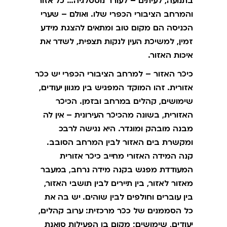
בתנועה, לעיתים – לעורר נוסטלגיה… כל אזור
והמרחב הציבורי הכפרי שלו. ואולם – שערי
הכניסה הם מקום טוב ומתאים להצגת מידע
זמין, למשיכת העין לנקות תצפית, לשדר את
איכות האזור.
כיכר האזור – למרחב הציבורי הכפרי יש ככר
אזורית. זהו המוקד המפגיש בין מגוון יעודים,
שימושים, קהלים במרחב ובזמן. הכיכר
האזורית, בשונה מהכיכר העירונית – אין לה
מבנה מובהק ומוגדר. היא נגישה לרבכ
ומקשרת בים האזור לבין המרחב הסובב.
קנה המידה האזורי מחייב כיכר אזורית
המעודדת מפגש בקנה מידה נרחב, במעבר
מאזור לאזור, בין תיירים לבין תושבי האזור,
בין עוברים וחולפים לבין שוהים. יש בה את
כל הסממנים של ככר מרכזית: ערוב קהלים,
יעודים, שימושים; מקום בו הפעילות סואנת