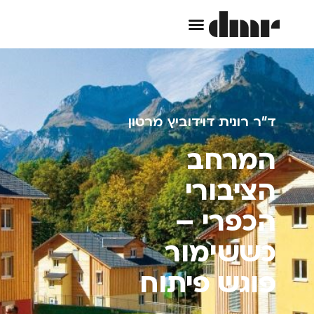
ד"ר רונית דוידוביץ מרטון
המרחב
הציבורי
הכפרי –
כששימור
פוגש פיתוח