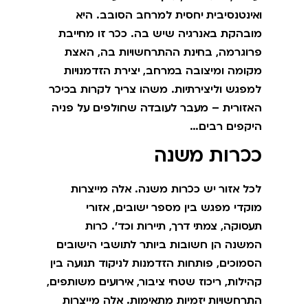
ואינטנסיבית יחסית למרחב הסובב. היא
מובהקת באנרגיה שיש בה. ככר זו מחייבת
פרוגרמה, בחינת ההתרחשויות בה, האצת
מקומה ומיצובה במרחב, יצירת הזדמנויות
למפגש וליצירתיות. משהו צריך לקרות בכיכר
האזורית – מעבר לעובדה שחולפים על פניה
היקפים רבים…
ככרות משנה
לכל אזור יש ככרות משנה. אלה מייצרות
מוקדי מפגש בין מספר ישובים, אזורי
תעסוקה, צמתי דרך, תיירות וכד'. כרות
המשנה הן חשובות ביותר לתושבי הישובים
הסמוכים, פותחות הזדמנות לניקוד תנועה בין
קהילות, ריכוז שטחי ציבור, אירועים משותפים,
התרחשויות יזמיות מתאימות. אלה מייצרות