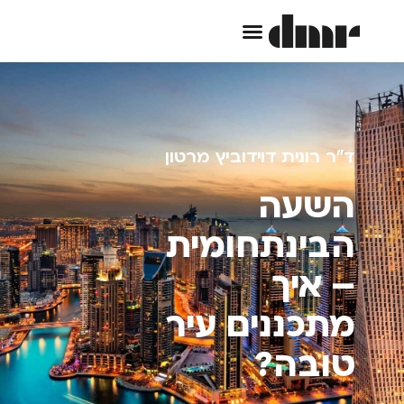
ד"ר רונית דוידוביץ מרטון
השעה
הבינתחומית
– איך
מתכננים עיר
טובה?