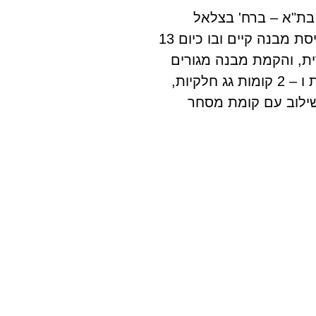
רויקט התחדשות עירונית ברובע 4 בת"א – ברח' בצלאל
המבוקש בסמוך לכיכר המדינה. הריסת מבנה קיים ובו כיום 13
ית, והקמת מבנה מגורים
חדש עם 19 יחידות דיור ב – 5 קומות ו – 2 קומות גג חלקיות,
 בשילוב עם קומת מסחר