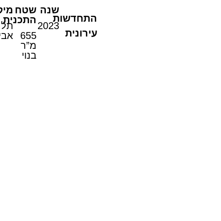
שנה
שטח
מיק
התחדשות
התכנית
2023
תל
עירונית
655
אבי
מ”ר
בנוי