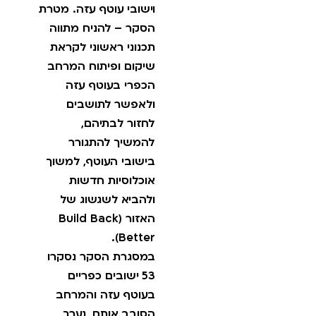
וישובי עוטף עזה. מטרת
הסקר – להניח מתווה
תכנוני ראשוני לקראת
שיקום ופיתוח המרחב
הכפרי בעוטף עזה
ולאפשר לתושבים
לחזור לבתיהם,
להמשיך להתגורר
בישובי העוטף, למשוך
אוכלוסיות חדשות
ולהביא לשגשוג של
האזור (Build Back
Better).
במסגרת הסקר נסקרו
53 ישובים כפריים
בעוטף עזה והמרחב
הסובב אותם, נערך