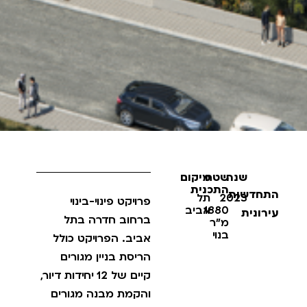
שנה
שטח
מיקום
התכנית
התחדשות
2023
תל
פרויקט פינוי-בינוי
1880
אביב
עירונית
ברחוב חדרה בתל
מ"ר
בנוי
אביב. הפרויקט כולל
הריסת בניין מגורים
קיים של 12 יחידות דיור,
והקמת מבנה מגורים