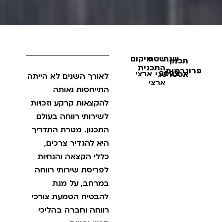
שנה
שטח
מיקום
תכנון
התכנית
פרוגרמות
2023
ארצי
אסטרטגי
לאורך השנים לא הייתה
ארצי
התייחסות נאותה
להקצאות קרקע וזכויות
לשירותי רווחה בעולם
התכנון. מטרת התדריך
היא להגדיר צרכים,
כללי הקצאה והנחיות
לפריסת שירותי רווחה
במרחב, על מנת
להבטיח הטמעת צורכי
רווחה וחברה בהליכי